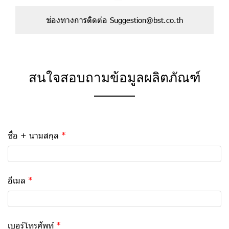
ช่
อ
ง
ท
า
ง
ก
า
ร
ติ
ด
ต่
อ
S
u
g
g
e
s
t
i
o
n
@
b
s
t
.
c
o
.
t
h
สนใจสอบถามข้อมูลผลิตภัณฑ์
ชื่อ + นามสกุล
อีเมล
เบอร์โทรศัพท์