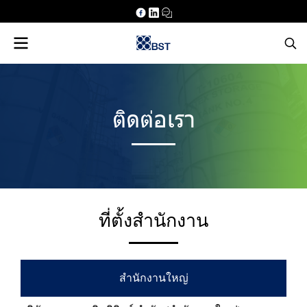
ติดต่อเรา
ที่ตั้งสำนักงาน
สำ
นั
ก
ง
า
น
ใ
ห
ญ่