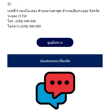
2)
เลขที่ 8 ถนนไอ-สอง ตำบลมาบตาพุด อำเภอเมืองระยอง จังหวัด
ระยอง 21150
โทร.
(038) 949-049
โทรสาร
(038) 949-099
ดูเส้นทาง
ข้
อ
เ
ส
น
อ
แ
น
ะ
เ
พิ่
ม
เ
ติ
ม