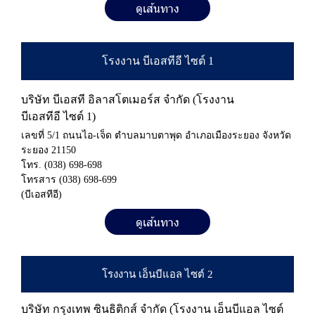
ดูเส้นทาง
โ
ร
ง
ง
า
น
บี
เ
อ
ส
ที
อี
ไ
ซ
ต์
1
บริษัท บีเอสที อิลาสโตเมอร์ส จำกัด (โรงงาน
บีเอสทีอี ไซต์ 1)
เลขที่ 5/1 ถนนไอ-เจ็ด ตำบลมาบตาพุด อำเภอเมืองระยอง จังหวัด
ระยอง 21150
โทร.
(038) 698-698
โทรสาร
(038) 698-699
(บีเอสทีอี)
ดูเส้นทาง
โ
ร
ง
ง
า
น
เ
อ็
น
บี
แ
อ
ล
ไ
ซ
ต์
2
บริษัท กรุงเทพ ซินธิติกส์ จำกัด (โรงงาน เอ็นบีแอล ไซต์