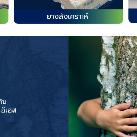
ดับ
อีเอส