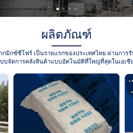
ผลิตภัณฑ์
า
ก
มิ
ก
ซ์
ซี
โ
ฟ
ร์
เ
ป็
น
ร
า
ย
แ
ร
ก
ข
อ
ง
ป
ร
ะ
เ
ท
ศ
ไ
ท
ย
ผ่
า
น
ก
า
ร
รั
บ
บ
จั
ด
ก
า
ร
ค
ลั
ง
สิ
น
ค้
า
แ
บ
บ
อั
ต
โ
น
มั
ติ
ที่
ใ
ห
ญ่
ที่
สุ
ด
ใ
น
เ
อ
เ
ชี