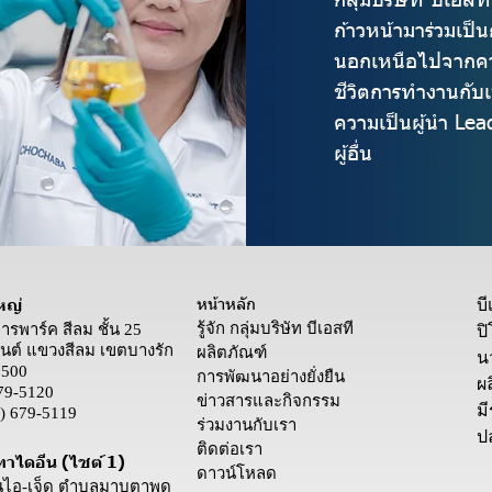
ก้าวหน้ามาร่วมเป็
นอกเหนือไปจากควา
ชีวิตการทำงานกับ
ความเป็นผู้นำ Lea
ผู้อื่น
หน้าหลัก
หญ่
บ
รู้จัก กลุ่มบริษัท บีเอสที
คารพาร์ค สีลม ชั้น 25
ป
ต์ แขวงสีลม เขตบางรัก
ผลิตภัณฑ์
น
0500
การพัฒนาอย่างยั่งยืน
ผล
79-5120
ข่าวสารและกิจกรรม
ม
) 679-5119
ร่วมงานกับเรา
ป
ติดต่อเรา
ทาไดอีน (ไซต์ 1)
ดาวน์โหลด
นนไอ-เจ็ด ตำบลมาบตาพุด