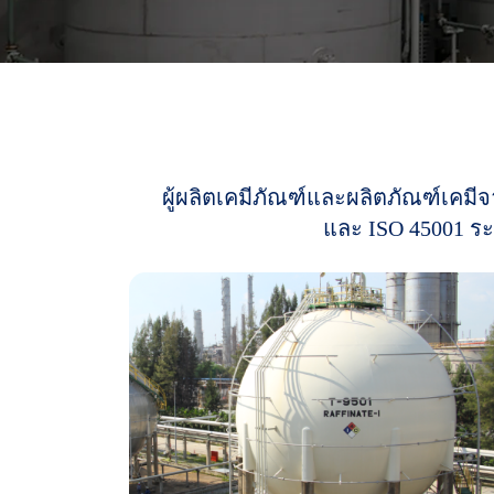
ผู้
ผ
ลิ
ต
เ
ค
มี
ภั
ณ
ฑ์
แ
ล
ะ
ผ
ลิ
ต
ภั
ณ
ฑ์
เ
ค
มี
จ
แ
ล
ะ
I
S
O
4
5
0
0
1
ร
ะ