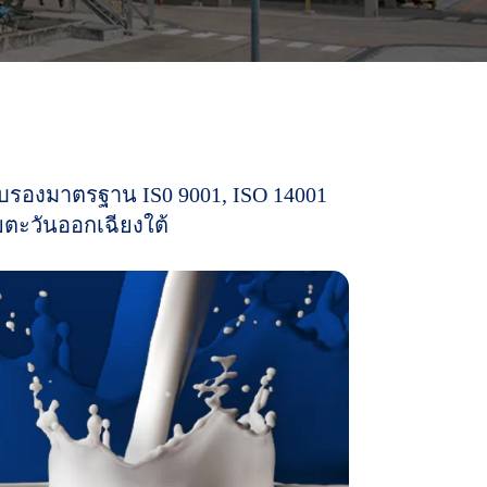
บ
ร
อ
ง
ม
า
ต
ร
ฐ
า
น
I
S
0
9
0
0
1
,
I
S
O
1
4
0
0
1
ย
ต
ะ
วั
น
อ
อ
ก
เ
ฉี
ย
ง
ใ
ต้