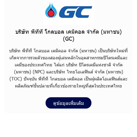
บริษัท พีทีที โกลบอล เคมิคอล จำกัด (มหาชน)
(GC)
บ
ริ
ษั
ท
พี
ที
ที
โ
ก
ล
บ
อ
ล
เ
ค
มิ
ค
อ
ล
จำ
กั
ด
(
ม
ห
า
ช
น
)
เ
ป็
น
บ
ริ
ษั
ท
ใ
ห
ม่
ที่
เ
กิ
ด
จ
า
ก
ก
า
ร
ร
ว
ม
ตั
ว
ข
อ
ง
ส
อ
ง
ผู้
เ
ล่
น
ห
ลั
ก
ใ
น
อุ
ต
ส
า
ห
ก
ร
ร
ม
ปิ
โ
ต
ร
เ
ค
มี
แ
ล
ะ
เ
ค
มี
ข
อ
ง
ป
ร
ะ
เ
ท
ศ
ไ
ท
ย
ไ
ด้
แ
ก่
บ
ริ
ษั
ท
ปิ
โ
ต
ร
เ
ค
มี
แ
ห่
ง
ช
า
ติ
จำ
กั
ด
(
ม
ห
า
ช
น
)
(
N
P
C
)
แ
ล
ะ
บ
ริ
ษั
ท
ไ
ท
ย
โ
อ
เ
ล
ฟิ
น
ส์
จำ
กั
ด
(
ม
ห
า
ช
น
)
(
T
O
C
)
ปั
จ
จุ
บั
น
พี
ที
ที
โ
ก
ล
บ
อ
ล
เ
ค
มิ
ค
อ
ล
เ
ป็
น
ผู้
ผ
ลิ
ต
โ
อ
เ
ล
ฟิ
น
ส์
แ
ล
ะ
ผ
ลิ
ต
ภั
ณ
ฑ์
ขั้
น
ป
ล
า
ย
ที่
เ
กี่
ย
ว
ข้
อ
ง
ร
า
ย
ใ
ห
ญ่
ที่
สุ
ด
ใ
น
ป
ร
ะ
เ
ท
ศ
ไ
ท
ย
ดูข้อมูลเพิ่มเติม