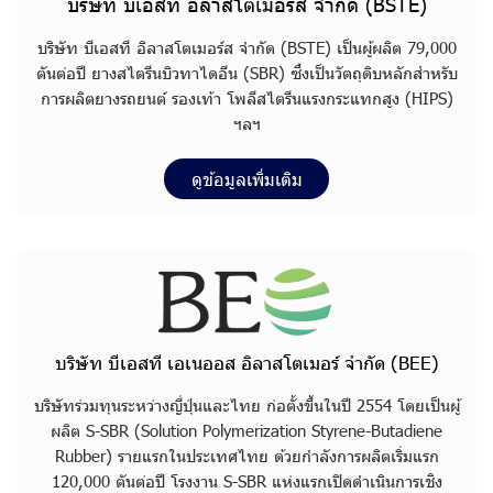
บริษัท บีเอสที อิลาสโตเมอร์ส จำกัด (ฺBSTE)
บ
ริ
ษั
ท
บี
เ
อ
ส
ที
อิ
ล
า
ส
โ
ต
เ
ม
อ
ร์
ส
จำ
กั
ด
(
B
S
T
E
)
เ
ป็
น
ผู้
ผ
ลิ
ต
7
9
,
0
0
0
ตั
น
ต่
อ
ปี
ย
า
ง
ส
ไ
ต
รี
น
บิ
ว
ท
า
ไ
ด
อี
น
(
S
B
R
)
ซึ่
ง
เ
ป็
น
วั
ต
ถุ
ดิ
บ
ห
ลั
ก
สำ
ห
รั
บ
ก
า
ร
ผ
ลิ
ต
ย
า
ง
ร
ถ
ย
น
ต์
ร
อ
ง
เ
ท้
า
โ
พ
ลี
ส
ไ
ต
รี
น
แ
ร
ง
ก
ร
ะ
แ
ท
ก
สู
ง
(
H
I
P
S
)
ฯ
ล
ฯ
ดูข้อมูลเพิ่มเติม
บริษัท บีเอสที เอเนออส อิลาสโตเมอร์ จำกัด (BEE)
บ
ริ
ษั
ท
ร่
ว
ม
ทุ
น
ร
ะ
ห
ว่
า
ง
ญี่
ปุ่
น
แ
ล
ะ
ไ
ท
ย
ก่
อ
ตั้
ง
ขึ้
น
ใ
น
ปี
2
5
5
4
โ
ด
ย
เ
ป็
น
ผู้
ผ
ลิ
ต
S
-
S
B
R
(
S
o
l
u
t
i
o
n
P
o
l
y
m
e
r
i
z
a
t
i
o
n
S
t
y
r
e
n
e
-
B
u
t
a
d
i
e
n
e
R
u
b
b
e
r
)
ร
า
ย
แ
ร
ก
ใ
น
ป
ร
ะ
เ
ท
ศ
ไ
ท
ย
ด้
ว
ย
กำ
ลั
ง
ก
า
ร
ผ
ลิ
ต
เ
ริ่
ม
แ
ร
ก
1
2
0
,
0
0
0
ตั
น
ต่
อ
ปี
โ
ร
ง
ง
า
น
S
-
S
B
R
แ
ห่
ง
แ
ร
ก
เ
ปิ
ด
ดำ
เ
นิ
น
ก
า
ร
เ
ชิ
ง