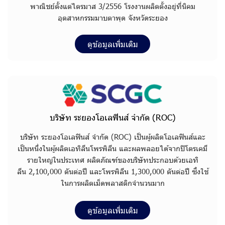
พ
า
ณิ
ช
ย์
ตั้
ง
แ
ต่
ไ
ต
ร
ม
า
ส
3
/
2
5
5
6
โ
ร
ง
ง
า
น
ผ
ลิ
ต
ตั้
ง
อ
ยู่
ที่
นิ
ค
ม
อุ
ต
ส
า
ห
ก
ร
ร
ม
ม
า
บ
ต
า
พุ
ด
จั
ง
ห
วั
ด
ร
ะ
ย
อ
ง
ดูข้อมูลเพิ่มเติม
บริษัท ระยองโอเลฟินส์ จำกัด (ROC)
บ
ริ
ษั
ท
ร
ะ
ย
อ
ง
โ
อ
เ
ล
ฟิ
น
ส์
จำ
กั
ด
(
R
O
C
)
เ
ป็
น
ผู้
ผ
ลิ
ต
โ
อ
เ
ล
ฟิ
น
ส์
แ
ล
ะ
เ
ป็
น
ห
นึ่
ง
ใ
น
ผู้
ผ
ลิ
ต
เ
อ
ทิ
ลี
น
โ
พ
ร
พิ
ลี
น
แ
ล
ะ
ผ
ล
พ
ล
อ
ย
ไ
ด้
จ
า
ก
ปิ
โ
ต
ร
เ
ค
มี
ร
า
ย
ใ
ห
ญ่
ใ
น
ป
ร
ะ
เ
ท
ศ
ผ
ลิ
ต
ภั
ณ
ฑ์
ข
อ
ง
บ
ริ
ษั
ท
ป
ร
ะ
ก
อ
บ
ด้
ว
ย
เ
อ
ทิ
ลี
น
2
,
1
0
0
,
0
0
0
ตั
น
ต่
อ
ปี
แ
ล
ะ
โ
พ
ร
พิ
ลี
น
1
,
3
0
0
,
0
0
0
ตั
น
ต่
อ
ปี
ซึ่
ง
ใ
ช้
ใ
น
ก
า
ร
ผ
ลิ
ต
เ
ม็
ด
พ
ล
า
ส
ติ
ก
จำ
น
ว
น
ม
า
ก
ดูข้อมูลเพิ่มเติม