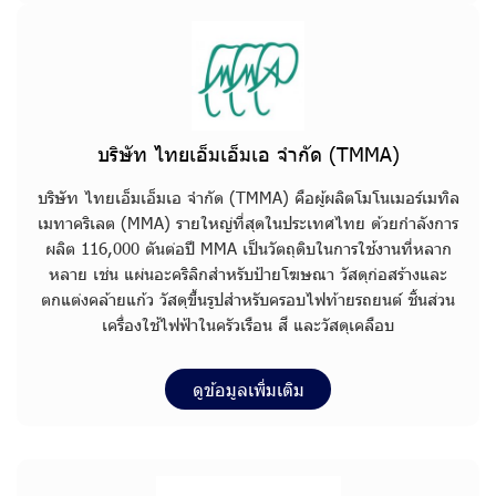
บริษัท ไทยเอ็มเอ็มเอ จำกัด (TMMA)
บ
ริ
ษั
ท
ไ
ท
ย
เ
อ็
ม
เ
อ็
ม
เ
อ
จำ
กั
ด
(
T
M
M
A
)
คื
อ
ผู้
ผ
ลิ
ต
โ
ม
โ
น
เ
ม
อ
ร์
เ
ม
ทิ
ล
เ
ม
ท
า
ค
ริ
เ
ล
ต
(
M
M
A
)
ร
า
ย
ใ
ห
ญ่
ที่
สุ
ด
ใ
น
ป
ร
ะ
เ
ท
ศ
ไ
ท
ย
ด้
ว
ย
กำ
ลั
ง
ก
า
ร
ผ
ลิ
ต
1
1
6
,
0
0
0
ตั
น
ต่
อ
ปี
M
M
A
เ
ป็
น
วั
ต
ถุ
ดิ
บ
ใ
น
ก
า
ร
ใ
ช้
ง
า
น
ที่
ห
ล
า
ก
ห
ล
า
ย
เ
ช่
น
แ
ผ่
น
อ
ะ
ค
ริ
ลิ
ก
สำ
ห
รั
บ
ป้
า
ย
โ
ฆ
ษ
ณ
า
วั
ส
ดุ
ก่
อ
ส
ร้
า
ง
แ
ล
ะ
ต
ก
แ
ต่
ง
ค
ล้
า
ย
แ
ก้
ว
วั
ส
ดุ
ขึ้
น
รู
ป
สำ
ห
รั
บ
ค
ร
อ
บ
ไ
ฟ
ท้
า
ย
ร
ถ
ย
น
ต์
ชิ้
น
ส่
ว
น
เ
ค
รื่
อ
ง
ใ
ช้
ไ
ฟ
ฟ้
า
ใ
น
ค
รั
ว
เ
รื
อ
น
สี
แ
ล
ะ
วั
ส
ดุ
เ
ค
ลื
อ
บ
ดูข้อมูลเพิ่มเติม