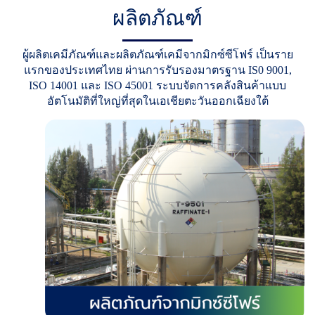
ผลิตภัณฑ์
ผู้
ผ
ลิ
ต
เ
ค
มี
ภั
ณ
ฑ์
แ
ล
ะ
ผ
ลิ
ต
ภั
ณ
ฑ์
เ
ค
มี
จ
า
ก
มิ
ก
ซ์
ซี
โ
ฟ
ร์
เ
ป็
น
ร
า
ย
แ
ร
ก
ข
อ
ง
ป
ร
ะ
เ
ท
ศ
ไ
ท
ย
ผ่
า
น
ก
า
ร
รั
บ
ร
อ
ง
ม
า
ต
ร
ฐ
า
น
I
S
0
9
0
0
1
,
I
S
O
1
4
0
0
1
แ
ล
ะ
I
S
O
4
5
0
0
1
ร
ะ
บ
บ
จั
ด
ก
า
ร
ค
ลั
ง
สิ
น
ค้
า
แ
บ
บ
อั
ต
โ
น
มั
ติ
ที่
ใ
ห
ญ่
ที่
สุ
ด
ใ
น
เ
อ
เ
ชี
ย
ต
ะ
วั
น
อ
อ
ก
เ
ฉี
ย
ง
ใ
ต้