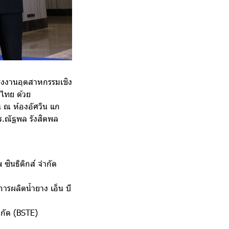
"โรงงานอุตสาหกรรมเชิง
ไทย ด้วย
น ณ ห้องอัศวิน แก
ดร.ณัฐพล รังสิตพล
ซินธิติกส์ จำกัด
ารผลิตน้ำยาง เอ็น บี
ำกัด (BSTE)