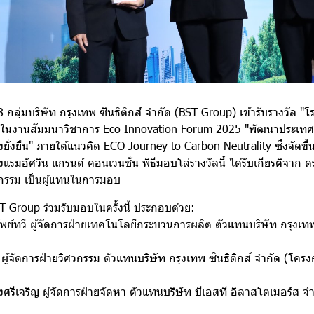
8 กลุ่มบริษัท กรุงเทพ ซินธิติกส์ จำกัด (BST Group) เข้ารับรางวัล 
y) ในงานสัมมนาวิชาการ Eco Innovation Forum 2025 "พัฒนาประเทศ
ั่งยืน" ภายใต้แนวคิด ECO Journey to Carbon Neutrality ซึ่งจัดขึ้
รงแรมอัศวิน แกรนด์ คอนเวนชั่น พิธีมอบโล่รางวัลนี้ ได้รับเกียรติจาก 
รรม เป็นผู้แทนในการมอบ
T Group ร่วมรับมอบในครั้งนี้ ประกอบด้วย:
์ทวี ผู้จัดการฝ่ายเทคโนโลยีกระบวนการผลิต ตัวแทนบริษัท กรุงเทพ 
้จัดการฝ่ายวิศวกรรม ตัวแทนบริษัท กรุงเทพ ซินธิติกส์ จำกัด (โครงก
เจริญ ผู้จัดการฝ่ายจัดหา ตัวแทนบริษัท บีเอสที อิลาสโตเมอร์ส จ