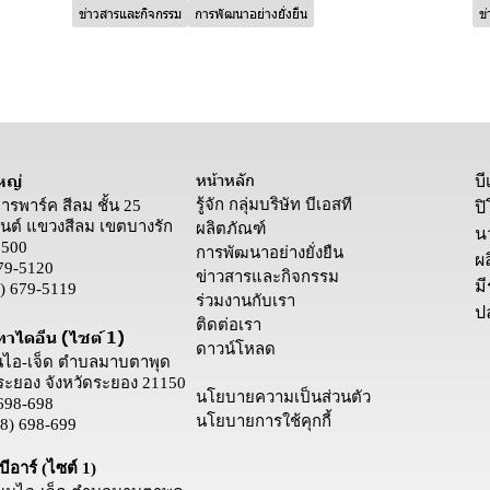
ข่าวสารและกิจกรรม
การพัฒนาอย่างยั่งยืน
ข
หน้าหลัก
หญ่
บ
รู้จัก กลุ่มบริษัท บีเอสที
คารพาร์ค สีลม ชั้น 25
ป
ต์ แขวงสีลม เขตบางรัก
ผลิตภัณฑ์
น
0500
การพัฒนาอย่างยั่งยืน
ผล
79-5120
ข่าวสารและกิจกรรม
ม
) 679-5119
ร่วมงานกับเรา
ป
ติดต่อเรา
ทาไดอีน (ไซต์ 1)
ดาวน์โหลด
นนไอ-เจ็ด ตำบลมาบตาพุด
ระยอง จังหวัดระยอง 21150
นโยบายความเป็นส่วนตัว
698-698
นโยบายการใช้คุกกี้
8) 698-699
ีอาร์ (ไซต์ 1)