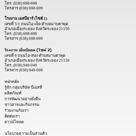
โทร.
(038) 698-698
โทรสาร
(038) 698-699
โรงงาน เอสบีอาร์ (ไซต์ 1)
เลขที่ 5/1 ถนนไอ-เจ็ด ตำบลมาบตาพุด
อำเภอเมืองระยอง จังหวัดระยอง 21150
โทร.
(038) 698-698
โทรสาร
(038) 698-699
โรงงาน เอ็นบีแอล (ไซต์ 2)
เลขที่ 8 ถนนไอ-สอง ตำบลมาบตาพุด
อำเภอเมืองระยอง จังหวัดระยอง 21150
โทร.
(038) 949-049
โทรสาร
(038) 949-099
หน้าหลัก
รู้จัก กลุ่มบริษัท บีเอสที
ผลิตภัณฑ์
การพัฒนาอย่างยั่งยืน
ข่าวสารและกิจกรรม
ร่วมงานกับเรา
ติดต่อเรา
ดาวน์โหลด
นโยบายความเป็นส่วนตัว