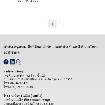
21 ก.พ. 2568
1
บริษัท กรุงเทพ ซินธิติกส์ จำกัด และบริษัท บีเอสที อิลาสโตเม
อร์ส จำกัด
สำนักงานใหญ่
เลขที่ 1 อาคารพาร์ค สีลม ชั้น 25
ถนนคอนแวนต์ แขวงสีลม เขตบางรัก กรุงเทพฯ 10500
โทร.
(02) 679-5120
โทรสาร
(02) 679-5119
โรงงาน บิวทาไดอีน (ไซต์ 1)
เลขที่ 5 ถนนไอ-เจ็ด ตำบลมาบตาพุด
อำเภอเมืองระยอง จังหวัดระยอง 21150